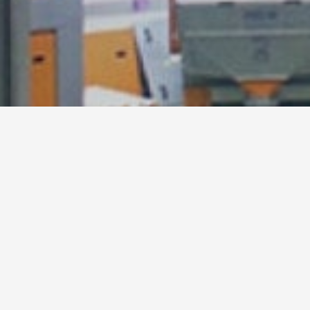
Привет, мир!
1 Комментарий
/
Без рубрики
/ От
ad
Добро пожаловать в WordPress. Это ва