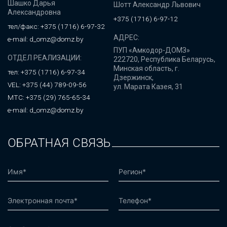
Шашко Дарья
Шотт Александр Львович
Александровна
+375 (1716) 6-97-12
тел/факс: +375 (1716) 6-97-32
АДРЕС:
e-mail: d_omz@domz.by
ПУП «Амкодор-ДОМЗ»
ОТДЕЛ РЕАЛИЗАЦИИ:
222720, Республика Беларусь,
Минская область, г.
тел: +375 (1716) 6-97-34
Дзержинск,
VEL: +375 (44) 789-09-56
ул. Марата Казея, 31
МТС: +375 (29) 765-65-34
e-mail: d_omz@domz.by
ОБРАТНАЯ СВЯЗЬ