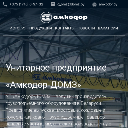
+375 (1716) 6-97-32
d_omz@domz.by
amkodor.by
ИСТОРИЯ
ПРОДУКЦИЯ
КОНТАКТЫ
НОВОСТИ
ВАКАНСИИ
Унитарное предприятие
«Амкодор-ДОМЗ»
УП «Амкодор-ДОМЗ» — ведущий производитель
грузоподъемного оборудования в Беларуси.
Предприятие выпускает мостовые, козловые и
консольные краны, грузоподъемные траверсы,
запасные части к ним, а также производственную